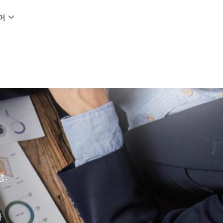
어
.
화