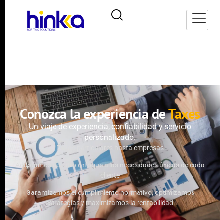
Conozca la experiencia de
Taxes
Un viaje de experiencia, confiabilidad y servicio
personalizado.
Desde particulares hasta empresas
Adaptamos nuestro enfoque a las necesidades únicas de cada
cliente
Garantizamos el cumplimiento normativo, optimizamos
estrategias y maximizamos la rentabilidad.