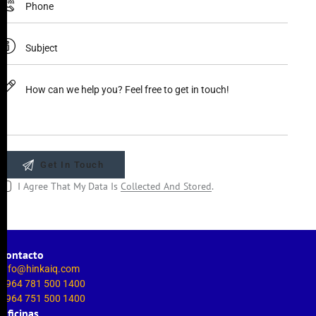
I Agree That My Data Is
Collected And Stored
.
Contacto
info@hinkaiq.com
+964 781 500 1400
+964 751 500 1400
Oficinas