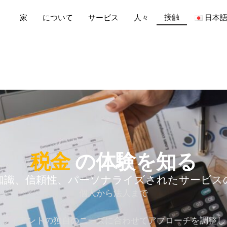
接触
家
について
サービス
人々
日本
税金
の体験を知る
知識、信頼性、パーソナライズされたサービス
個人から法人まで
クライアントの独自のニーズに合わせてアプローチを調整し