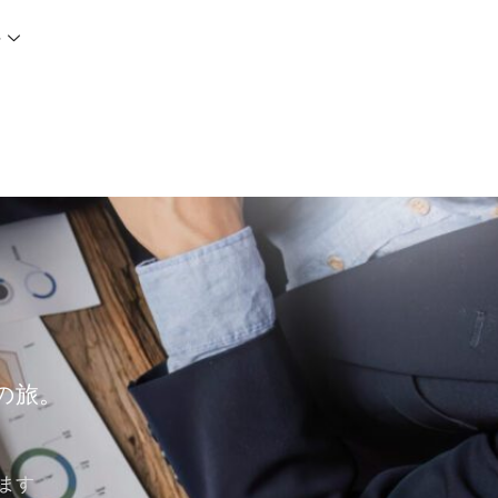
語
の旅。
ます