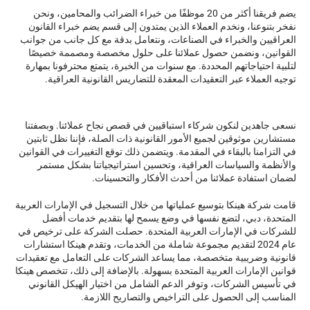
يضم فريقنا أكثر من 20 موظفًا من خبراء الضرائب والمحامين، ونحن
نفخر بتنوعنا، ونخدم العملاء الذين يمتدون إلى قسم يضم خبراء القانون
العراقيين والخبراء في الصناعات، ونتعامل بدقة مع كل جانب من جوانب
القوانين، ونضمن حصول عملائنا على حلول مخصصة ومصممة خصيصًا
لتلبية احتياجاتهم المحددة. مع سنوات من الخبرة، يتمتع محترفونا بمهارة
توجيه العملاء عبر التعقيدات المعقدة للتضاريس القانونية العراقية.
نسعى جاهدين لنكون شركاء استباقيين في قصص نجاح عملائنا. وبصفتنا
مستشارين موثوقين لجميع الأمور القانونية ذات الصلة، فإننا نظل ثابتين
في التزامنا بالبقاء في المقدمة. ويتضمن ذلك توقع التغييرات في القوانين
والأنظمة والسياسات العراقية، وتحسين استراتيجياتنا بشكل مستمر
لضمان استفادة عملائنا من أحدث الأفكار والتحسينات.
قامت شركة هينكا بتوسيع عملياتها من خلال التسجيل في الإمارات العربية
المتحدة، دبي، لتضع نفسها في وضع يسمح لها بتقديم خدمات أفضل
للشركات في الإمارات العربية المتحدة. حصلت الشركة على ترخيص في
عام 2024 لتقديم مجموعة شاملة من الخدمات، وتقدم هينكا استشارات
قانونية وضريبية متخصصة، مما يساعد الشركات على التعامل مع تعقيدات
قوانين الإمارات العربية المتحدة بسهولة. بالإضافة إلى ذلك، تتخصص هينكا
في تأسيس الشركات، وتوفر الدعم الشامل من اختيار الهيكل القانوني
المناسب إلى الحصول على التراخيص والتصاريح اللازمة.