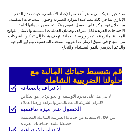
تمتد خبرة هينكا إلى ما هو أبعد من الإعداد الأساسي، حيث تقدم الدعم
الإداري بما في ذلك مساعدة الموارد البشرية وحلول المساحات المكتبية.
من خلال نهج يركز على العميل، تقوم هينكا بتخصيص خدماتها لتلبية
الاحتياجات الفريدة لكل شركة، وضمان العمليات السلسة والامتثال للوائح
المحلية. ملتزمة بالتميز وإرضاء العملاء، تهدف هينكا إلى تمكين الشركات
من النجاح في سوق الإمارات العربية المتحدة التنافسية، وتوفير التوجيه
والدعم اللازمين للنمو المستدام والنجاح.
قم بتبسيط حياتك المالية مع
حلولنا الضريبية الشاملة
الاعتراف بالصناعة
لا يدل هذا على مجرد الأوسمة أو الجوائز؛ بل هو انعكاس
لالتزام الشركة الثابت بالتميز والنزاهة ورضا العملاء
الحصول على ميزة تنافسية
من خلال الاستفادة من خدماتنا الضريبية الشاملة المصممة
خصيصًا لتلبية احتياجاتك الفريدة
الالتزام بالاحترافية