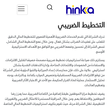
التخطيط الضريبي
تدرك الشركة التي تقدم الخدمات الضريبية الأهمية القصوى للتخطيط المالي الدقيق
للتغلب على تعقيدات الضرائب بشكل فعال. ومن خلال نهج التخطيط المالي الشامل،
تسعى الشركة إلى تحسين وضعها الضريبي مع التوافق مع الأهداف الاستراتيجية
الأوسع.
يستلزم ذلك صياغة استراتيجيات تخطيط ضريبية مصممة خصيصًا لتقليل الالتزامات،
والاستفادة من الخصومات والائتمانات المتاحة، وإدارة التدفقات النقدية بشكل
استراتيجي. علاوة على ذلك، فإن ممارسات إعداد الميزانية والتنبؤ الدؤوبة تمكن الشركة
من توقع الالتزامات الضريبية المستقبلية وتخصيص الموارد بكفاءة. وبالترادف، يوجه
تحليل الاستثمار عملية اتخاذ القرار الحكيمة، مع الأخذ في الاعتبار الآثار الضريبية
وتعظيم العائدات.
يضيف تخطيط مزايا الموظفين طبقة إضافية من الكفاءة الضريبية، مما يعزز رضا
الموظفين والاحتفاظ بهم. ومن خلال المراقبة المستمرة للامتثال الضريبي والتغييرات
التنظيمية، تظل الشركة مرنة، حيث تقوم بتكييف استراتيجيات التخطيط المالي الخاصة