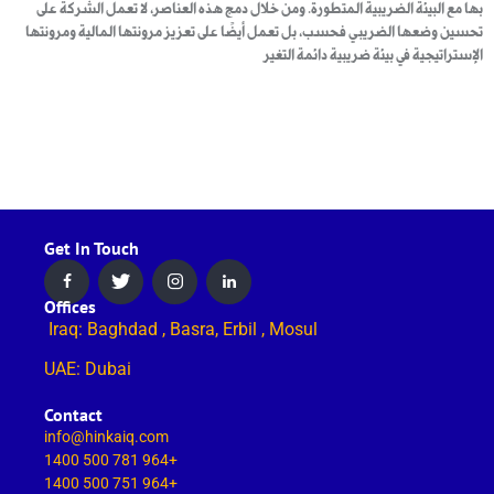
بها مع البيئة الضريبية المتطورة. ومن خلال دمج هذه العناصر، لا تعمل الشركة على
تحسين وضعها الضريبي فحسب، بل تعمل أيضًا على تعزيز مرونتها المالية ومرونتها
الإستراتيجية في بيئة ضريبية دائمة التغير
Get In Touch
Offices
Iraq: Baghdad , Basra, Erbil , Mosul
UAE: Dubai
Contact
info@hinkaiq.com
+964 781 500 1400
+964 751 500 1400